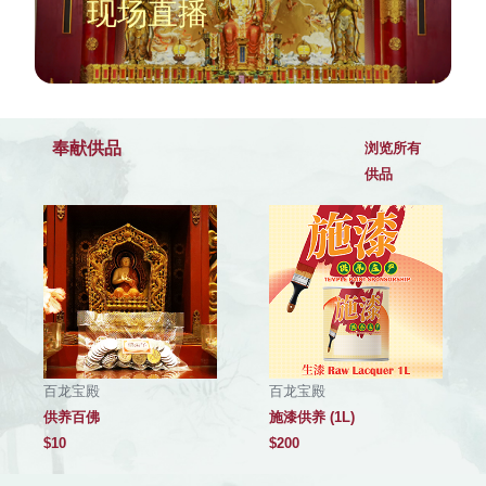
现场直播
奉献供品
浏览所有
供品
百龙宝殿
百龙宝殿
供养百佛
施漆供养 (1L)
$
10
$
200