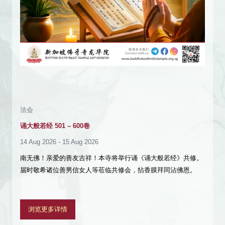
共修会
礼拜皇忏
15 Aug 2026
南无佛！亲爱的善友吉祥！本寺谨定于每个週六，举行四个期的
梁皇宝忏共修会。 届时敬希诸位善男信女人等莅临共修会，拈香
膜拜同沾佛恩。
浏览更多详情